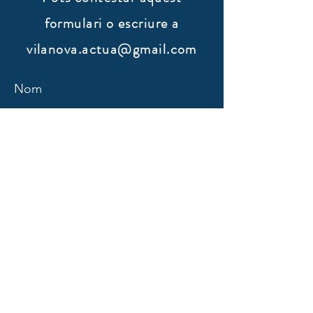
formulari o escriure a
vilanova.actua@gmail.com
Nom
Cognoms
Email
Assumpte
Missatge