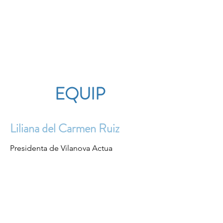
ASSOCIACIÓ D'OCI
INCLUSIU DEL GARRAF
VILANOVA ACTUA
EQUIP
Liliana del Carmen Ruiz
Presidenta de Vilanova Actua