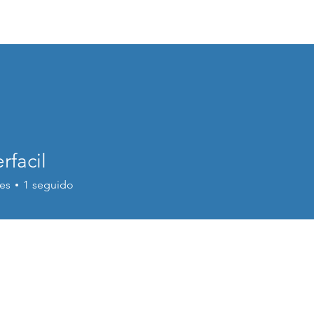
GARRAF VILANOVA ACTUA
Inici
Serveis
rfacil
es
1
seguido