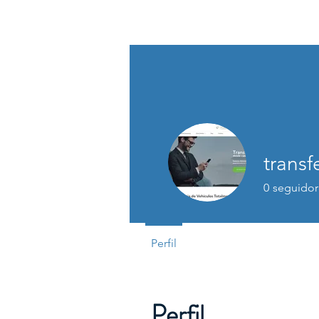
ASSOCIACIÓ D'OCI INCLUSIU DEL 
transfe
0
seguidor
Perfil
Perfil