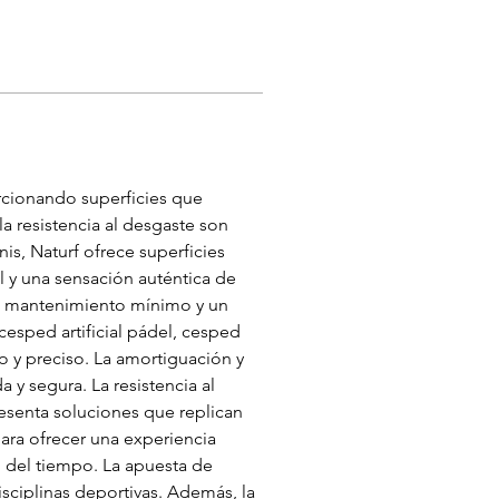
rcionando superficies que 
a resistencia al desgaste son 
s, Naturf ofrece superficies 
 y una sensación auténtica de 
 un mantenimiento mínimo y un 
cesped artificial pádel, cesped 
do y preciso. La amortiguación y 
y segura. La resistencia al 
resenta soluciones que replican 
para ofrecer una experiencia 
o del tiempo. La apuesta de 
isciplinas deportivas. Además, la 