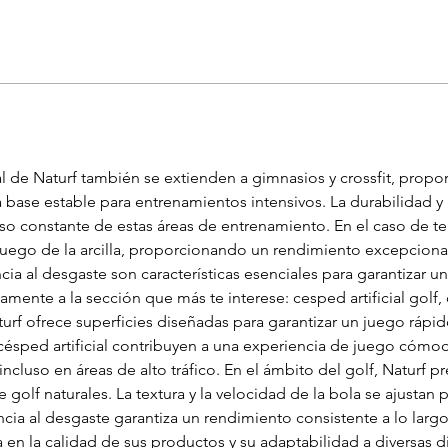
al de Naturf también se extienden a gimnasios y crossfit, propo
ase estable para entrenamientos intensivos. La durabilidad y l
o constante de estas áreas de entrenamiento. En el caso de teni
juego de la arcilla, proporcionando un rendimiento excepcional
encia al desgaste son características esenciales para garantizar
mente a la sección que más te interese: cesped artificial golf, 
 Naturf ofrece superficies diseñadas para garantizar un juego rápi
ésped artificial contribuyen a una experiencia de juego cómoda 
incluso en áreas de alto tráfico. En el ámbito del golf, Naturf p
golf naturales. La textura y la velocidad de la bola se ajustan 
encia al desgaste garantiza un rendimiento consistente a lo larg
ja en la calidad de sus productos y su adaptabilidad a diversas d