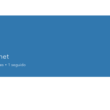
GARRAF VILANOVA ACTUA
Inici
Serveis
net
es
1
seguido