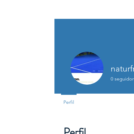
ASSOCIACIÓ D'OCI INCLUSIU DEL 
naturf
0
seguidor
Perfil
Perfil