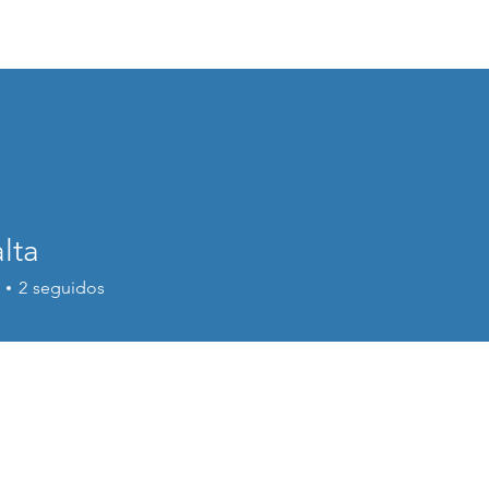
GARRAF VILANOVA ACTUA
Inici
Serveis
lta
2
seguidos