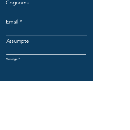
Cognoms
Email
Assumpte
Missatge
Enviar