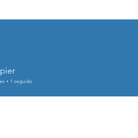
GARRAF VILANOVA ACTUA
Inici
Serveis
pier
es
1
seguido